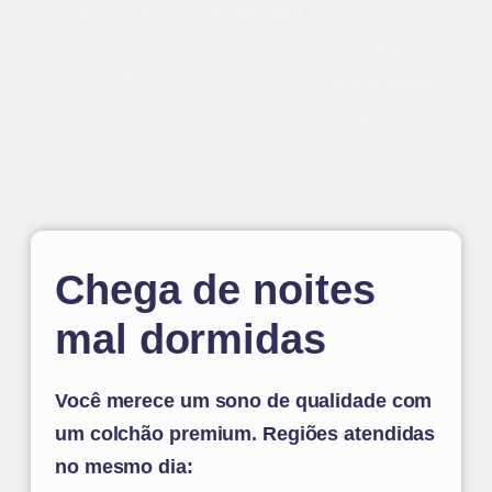
Até 12x no
Até 10x sem
exclusivo
cartão de
juros
para
crédito
pagamento
via Pix
Chega de noites
mal dormidas
Você merece um sono de qualidade com
um colchão premium. Regiões atendidas
no mesmo dia: