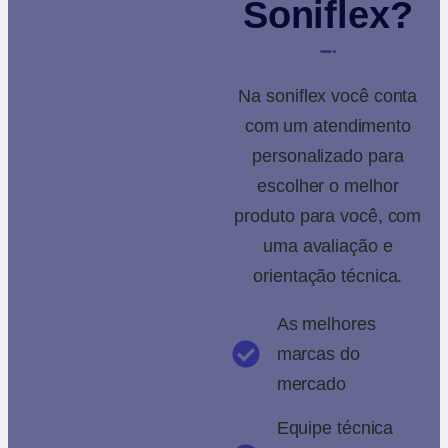
Soniflex?
Na soniflex você conta
com um atendimento
personalizado para
escolher o melhor
produto para você, com
uma avaliação e
orientação técnica.
As melhores
marcas do
mercado
Equipe técnica