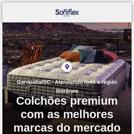
Garopaba/SC - Atendendo toda a região
litorânea
Colchões premium
com as melhores
marcas do mercado